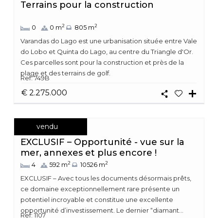
Terrains pour la construction
2
2
0
0 m
805 m
Varandas do Lago est une urbanisation située entre Vale
do Lobo et Quinta do Lago, au centre du Triangle d'Or.
Ces parcelles sont pour la construction et près de la
plage et des terrains de golf.
Ref: 749B
€ 2.275.000
vendu
EXCLUSIF – Opportunité - vue sur la
mer, annexes et plus encore !
2
2
4
592 m
10526 m
EXCLUSIF – Avec tous les documents désormais prêts,
ce domaine exceptionnellement rare présente un
potentiel incroyable et constitue une excellente
opportunité d’investissement. Le dernier “diamant...
Ref: 1107