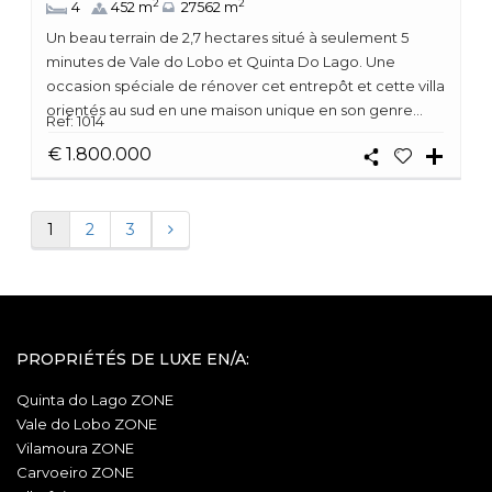
2
2
4
452 m
27562 m
Un beau terrain de 2,7 hectares situé à seulement 5
minutes de Vale do Lobo et Quinta Do Lago. Une
occasion spéciale de rénover cet entrepôt et cette villa
orientés au sud en une maison unique en son genre...
Ref: 1014
€ 1.800.000
1
2
3
PROPRIÉTÉS DE LUXE EN/A:
Quinta do Lago ZONE
Vale do Lobo ZONE
Vilamoura ZONE
Carvoeiro ZONE