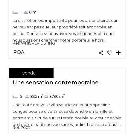
2
1
0 m
La discrétion est importante pour les propriétaires qui
ne veulent pas que leur propriété soit annoncée en
online. Contactez-nous avec vos exigences afin que
nous puissions chercher notre portefeuille hors...
Ref: WHISPER LISTING
POA
vendu
Une sensation contemporaine
2
2
6
835 m
3736 m
Une toute nouvelle villa spacieuse contemporaine
conçue pour se divertir et se détendre en famille et
entre amis. Située sur un terrain double au cœur de Vale
do Lobo, offrant une vue sur les jardins bien entretenus...
Ref: 7002