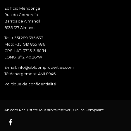
Edificío Mendonça
Rua do Comercío
Barros de Almancil
8135-127 Almancil
Tel: + 351 289 395 633
Mob: +351 919 855 486
GPS: LAT. 37º 5' 3.60"N
LONG. 8º 2' 40.26"W
E-mail: info@abloomproperties.com
Téléchargement: AMI 8946
Politique de confidentialité
Abloom Real Estate Tous droits réserver |
Online Complaint