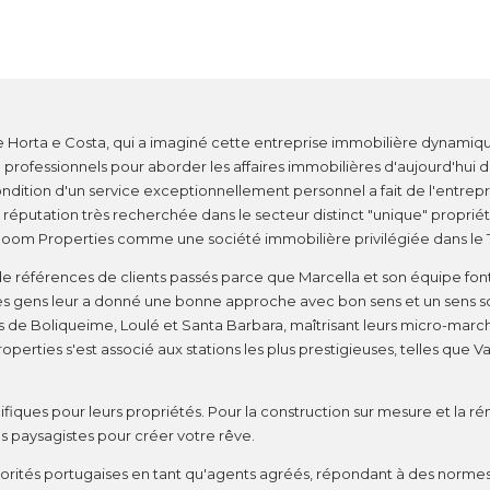
Horta e Costa, qui a imaginé cette entreprise immobilière dynamiqu
 professionnels pour aborder les affaires immobilières d'aujourd'hui 
ondition d'un service exceptionnellement personnel a fait de l'entrepr
 réputation très recherchée dans le secteur distinct "unique" proprié
Abloom Properties comme une société immobilière privilégiée dans le T
de références de clients passés parce que Marcella et son équipe fon
es gens leur a donné une bonne approche avec bon sens et un sens s
ons de Boliqueime, Loulé et Santa Barbara, maîtrisant leurs micro-ma
operties s'est associé aux stations les plus prestigieuses, telles que 
ifiques pour leurs propriétés. Pour la construction sur mesure et la r
es paysagistes pour créer votre rêve.
orités portugaises en tant qu'agents agréés, répondant à des normes 